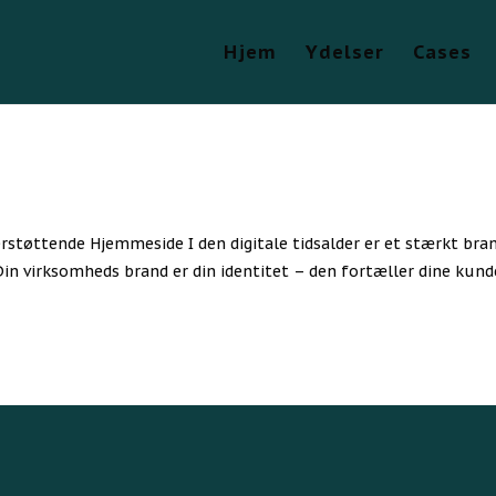
Hjem
Ydelser
Cases
rstøttende Hjemmeside I den digitale tidsalder er et stærkt bra
Din virksomheds brand er din identitet – den fortæller dine kund