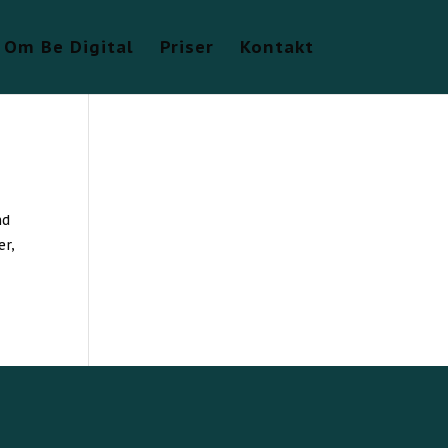
Om Be Digital
Priser
Kontakt
nd
er,